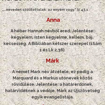
„…neveden szólítottalak: az enyém vagy.” Iz 43,1
Anna
A héber Hannah névből ered. Jelentése:
kegyelem, Isten kegyelme, kellem, báj,
kecsesség.
A Bibliában kétszer szerepel (1Sám
1 és Lk 2,36)
.
Márk
A német Mark név átvétele, ez pedig a
Marquard és a Markus utónevek közös
rövidülése. Jelentése: a határerdőnek,
határvidéknek a védője.
Márk az Újszövetség
egyik evangelistája.