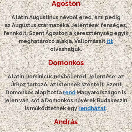
Ágoston
A latin Augustinus névből ered, ami pedig
az Augustus származéka. Jelentése: fenséges,
fennkölt.
Szent Ágoston a kereszténység egyik
meghatározó alakja, Vallomásait
itt
olvashatjuk.
Domonkos
A latin Dominicus névből ered. Jelentése: az
Úrhoz tartozó, az Istennek szentelt.
Szent
Domonkos alapította
rend
Magyarországon is
jelen van, sőt a Domonkos nővérek Budakeszin
is működtetnek egy
rendházat
.
András